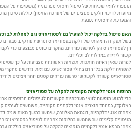
תופעות לוואי שכיחות של טיפול חיסוני מערכתית (משפיעות על המערכת
מיועדת לדיכוי חלקים ספציפיים של מערכת החיסון) כוללות סיכון מוגב
והמערכת החיסונית נפגעת.
האם טיפול בדלקת יכול להועיל גם לפסוריאזיס וגם למחלות לב וכל
בשל תפקידה המהותי של דלקת בפסוריאזיס וטרשת עורקים, סבורים כי ד
הן לפסוריאזיס והן לטרשת עורקים. מחקרים שונים מבוצעים כדי לקבו
קשור לירידה במחלות לב וכלי דם.
למרות שאין ראיות חותכות, תוצאות ראשוניות מצביעות על כך שטיפול 
להפחית דלקת בכלי הדם בחולי פסוריאזיס. עם זאת, נדרשים מחקרי מ
פסוריאזיס קשורה לקשקשי טרשת עורקים קטנים יותר ויציבים וליריד
תרופות אנטי דלקתיות מקומיות להקלה על פסוריאזיס
כדי למנוע תופעות לוואי מערכתיות הקשורות לטיפולים תרופתיים ארוכי
האלוקדו, במיוחד מוצרים אנטי דלקתיים מקומיים, משמשים לעיתים קר
צמחים אנטי דלקתיות, דוגמאת האלוורה, שימשו במשך מאות שנים כדי 
מניסויים קליניים שהשתמשו בחלופות צמחיות לטיפול בפסוריאזיס היו
צמחי מרפא אנטי דלקתיים הנפוצים להקלה על פסוריאזיס כוללים ערבה ל