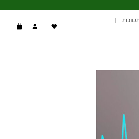
שובות
עגלת
קניות