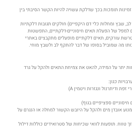
ת זמינות תומכות בכך שדלקת עשויה להיות הקשר הסיבתי בין
ב, שבץ ומחלות כלי דם היקפיים) חולקים תגובות דלקתיות
רם למפל של הפעלת תאים חיסוניים-דלקתיים, התפשטות
רשת עורקים, תאים דלקתיים מופעלים מתקבצים באתרי
תו מה שמוביל בסופו של דבר להתקף לב ולשבץ מוחי.
מות יתר על המידה, להאט את צמיחת התאים ולהקל על גרד
בויות כגון:
חיסוניים ספציפיים בגוף)
נוע אובדן מים ולהקל על היובש הקשור למחלה או הנגרם על
ך טווח. תופעות לוואי שכיחות של סטרואידים כוללות דילול