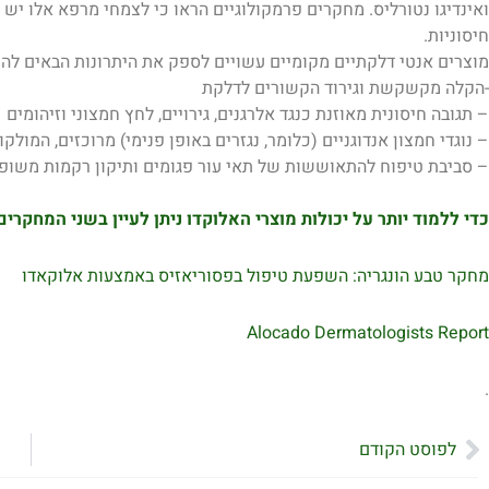
ואינדיגו נטורליס. מחקרים פרמקולוגיים הראו כי לצמחי מרפא אלו יש ת
חיסוניות.
מוצרים אנטי דלקתיים מקומיים עשויים לספק את היתרונות הבאים להק
-הקלה מקשקשת וגירוד הקשורים לדלקת
– תגובה חיסונית מאוזנת כנגד אלרגנים, גירויים, לחץ חמצוני וזיהומים
– נוגדי חמצון אנדוגניים (כלומר, נגזרים באופן פנימי) מרוכזים, המולק
– סביבת טיפוח להתאוששות של תאי עור פגומים ותיקון רקמות משופר
כדי ללמוד יותר על יכולות מוצרי האלוקדו ניתן לעיין בשני המחקרים שב
מחקר טבע הונגריה: השפעת טיפול בפסוריאזיס באמצעות אלוקאדו
Alocado Dermatologists Report
.
ודם
לפוסט הקודם