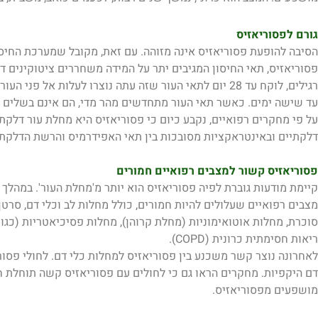
גורם לפסוריאזיס
הסיבה להופעת פסוריאזיס אינה מזוהה. עם זאת, מקובל שמערכת הח
פסוריאזיס, תאי החיסון המגיבים יתר על המידה משחררים ציטוקינים ד
רגילים, לוקח עד 28 יום לתאי העור שזה עתה נוצרו לעלות א
עד שישה ימים. כאשר תאי העור מתחדשים מהר מדי, הם אינם בשלים ו
על פי מחקרים רפואיים, נקבע כיום כי פסוריאזיס היא מחלת עור דלקתי
דלקתיים ובאינטראקציות מסובכות בין תאי האפידרמיס והרשת הדלקתית
פסוריאזיס קשור למצבים רפואיים חמורים
קיימת מודעות גוברת לפיה פסוריאזיס הוא יותר מ'מחלת העור'. במהלך
מצבים רפואיים שעלולים להיות חמורים, כולל מחלות לב וכלי דם, סרט
סוכרת, מחלות אוטואימוניות (מחלת קרוהן), מחלות פסיכיאטריות (כגון
ריאות חסימתית כרונית (COPD).
לאחרונה נוצר קשר משכנע בין פסוריאזיס למחלות כלי דם. לחולי פסור
דם היקפיות. מחקרים הראו גם כי לחולים עם פסוריאזיס קשה תוחלת 
מושפעים מפסוריאזיס.