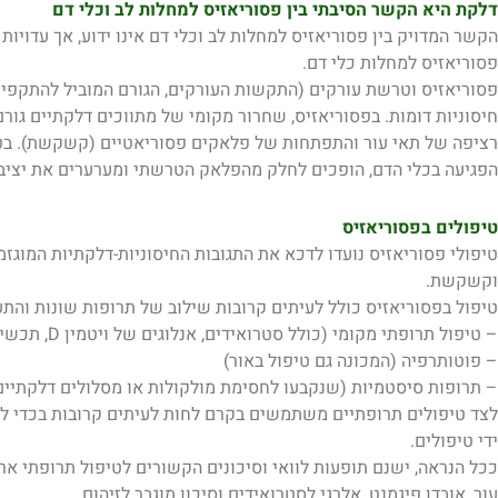
דלקת היא הקשר הסיבתי בין פסוריאזיס למחלות לב וכלי דם
הקשר המדויק בין פסוריאזיס למחלות לב וכלי דם אינו ידוע, אך עדויו
פסוריאזיס למחלות כלי דם.
פסוריאזיס וטרשת עורקים (התקשות העורקים, הגורם המוביל להתקפי ל
חיסוניות דומות. בפסוריאזיס, שחרור מקומי של מתווכים דלקתיים גו
רציפה של תאי עור והתפתחות של פלאקים פסוריאטיים (קשקשת). בט
הפגיעה בכלי הדם, הופכים לחלק מהפלאק הטרשתי ומערערים את יציבו
טיפולים בפסוריאזיס
טיפולי פסוריאזיס נועדו לדכא את התגובות החיסוניות-דלקתיות המוגז
וקשקשת.
טיפול בפסוריאזיס כולל לעיתים קרובות שילוב של תרופות שונות והתער
– טיפול תרופתי מקומי (כולל סטרואידים, אנלוגים של ויטמין D, תכשירי זפת ודיתרנול ונגזרות ויטמין A)
– פוטותרפיה (המכונה גם טיפול באור)
– תרופות סיסטמיות (שנקבעו לחסימת מולקולות או מסלולים דלקתיים 
לצד טיפולים תרופתיים משתמשים בקרם לחות לעיתים קרובות בכדי למ
ידי טיפולים.
ככל הנראה, ישנם תופעות לוואי וסיכונים הקשורים לטיפול תרופתי ארו
עור, אובדן פיגמנט, אלרגי לסטרואידים וסיכון מוגבר לזיהום.