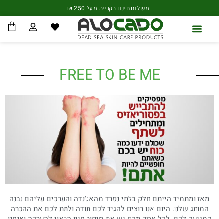
ילוג
לתוכן
משלוח חינם בקנייה מעל 250 ₪
תוכן
עגל
קניו
הסיפורים שלכם
שאלות ותשובות
FREE TO BE ME
מאז ומתמיד הייתם חלק בלתי נפרד מהאג'נדה והערכים עליהם נבנה
המותג שלנו. היום אנו רוצים להגיד לכם תודה ולתת לכם את ההכרה
המגיעה לכם. לכל אחד מכם יש את סיפור חייו הראוי להערכה ואנחנו