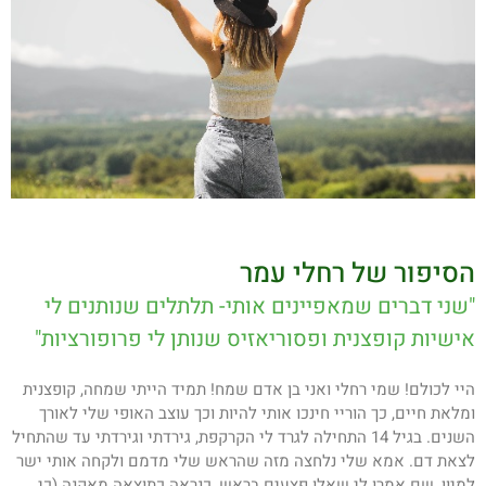
הסיפור של רחלי עמר
"שני דברים שמאפיינים אותי- תלתלים שנותנים לי
אישיות קופצנית ופסוריאזיס שנותן לי פרופורציות"
היי לכולם! שמי רחלי ואני בן אדם שמח! תמיד הייתי שמחה, קופצנית
ומלאת חיים, כך הוריי חינכו אותי להיות וכך עוצב האופי שלי לאורך
השנים. בגיל 14 התחילה לגרד לי הקרקפת, גירדתי וגירדתי עד שהתחיל
לצאת דם. אמא שלי נלחצה מזה שהראש שלי מדמם ולקחה אותי ישר
למיון, שם אמרו לי שאלו פצעים בראש, כנראה כתוצאה מאקנה (כי