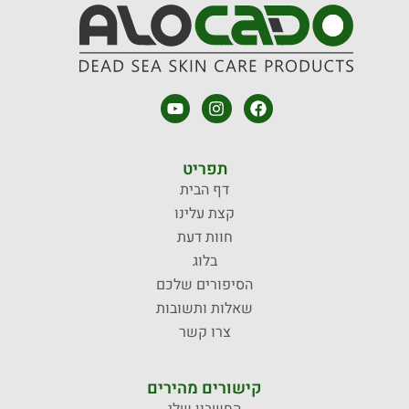
Y
I
F
o
n
a
u
s
c
t
t
e
u
a
b
תפריט
b
g
o
דף הבית
e
r
o
קצת עלינו
a
k
m
חוות דעת
בלוג
הסיפורים שלכם
שאלות ותשובות
צרו קשר
קישורים מהירים