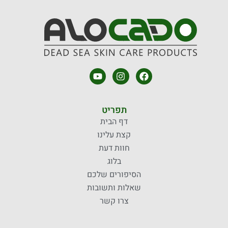
Y
I
F
o
n
a
u
s
c
t
t
e
u
a
b
תפריט
b
g
o
דף הבית
e
r
o
קצת עלינו
a
k
m
חוות דעת
בלוג
הסיפורים שלכם
שאלות ותשובות
צרו קשר