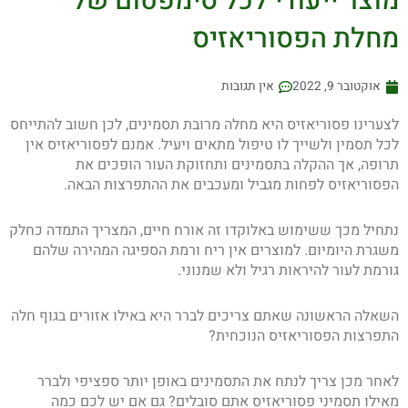
מוצר ייעודי לכל סימפטום של
מחלת הפסוריאזיס
אוקטובר 9, 2022
אין תגובות
לצערינו פסוריאזיס היא מחלה מרובת תסמינים, לכן חשוב להתייחס
לכל תסמין ולשייך לו טיפול מתאים ויעיל. אמנם לפסוריאזיס אין
תרופה, אך ההקלה בתסמינים ותחזוקת העור הופכים את
הפסוריאזיס לפחות מגביל ומעכבים את ההתפרצות הבאה.
נתחיל מכך ששימוש באלוקדו זה אורח חיים, המצריך התמדה כחלק
משגרת היומיום. למוצרים אין ריח ורמת הספיגה המהירה שלהם
גורמת לעור להיראות רגיל ולא שמנוני.
השאלה הראשונה שאתם צריכים לברר היא באילו אזורים בגוף חלה
התפרצות הפסוריאזיס הנוכחית?
לאחר מכן צריך לנתח את התסמינים באופן יותר ספציפי ולברר
מאילו תסמיני פסוריאזיס אתם סובלים? גם אם יש לכם כמה