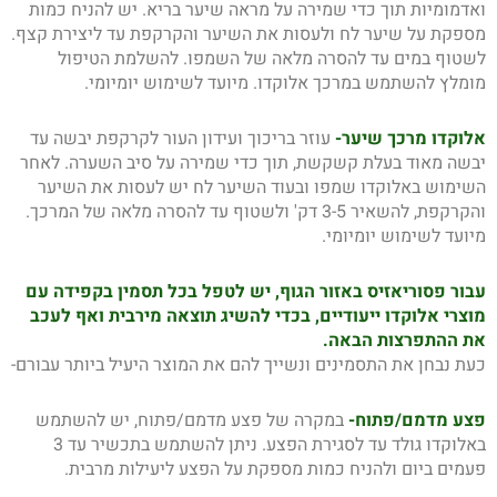
ואדמומיות תוך כדי שמירה על מראה שיער בריא. יש להניח כמות
מספקת על שיער לח ולעסות את השיער והקרקפת עד ליצירת קצף.
לשטוף במים עד להסרה מלאה של השמפו. להשלמת הטיפול
מומלץ להשתמש במרכך אלוקדו. מיועד לשימוש יומיומי.
אלוקדו מרכך שיער-
עוזר בריכוך ועידון העור לקרקפת יבשה עד
יבשה מאוד בעלת קשקשת, תוך כדי שמירה על סיב השערה. לאחר
השימוש באלוקדו שמפו ובעוד השיער לח יש לעסות את השיער
והקרקפת, להשאיר 3-5 דק' ולשטוף עד להסרה מלאה של המרכך.
מיועד לשימוש יומיומי.
עבור פסוריאזיס באזור הגוף, יש לטפל בכל תסמין בקפידה עם
מוצרי אלוקדו ייעודיים, בכדי להשיג תוצאה מירבית ואף לעכב
את ההתפרצות הבאה.
כעת נבחן את התסמינים ונשייך להם את המוצר היעיל ביותר עבורם-
פצע מדמם/פתוח-
במקרה של פצע מדמם/פתוח, יש להשתמש
באלוקדו גולד עד לסגירת הפצע. ניתן להשתמש בתכשיר עד 3
פעמים ביום ולהניח כמות מספקת על הפצע ליעילות מרבית.